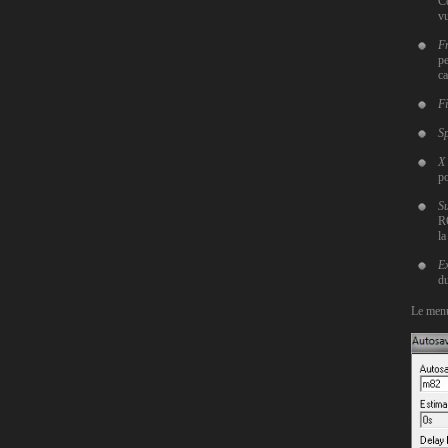
Ce
vu
F
pe
ca
Fi
S
X
po
S
RO
la
E
du
Le me