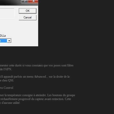
gmenter cette durée si vous constatez que vos poses sont filées
 de l'APN.
u'il apparaît parfois un menu
Advanced...
sur la droite de la
tre chez QSI.
ra Control
.
 fixer la température consigne à atteindre. Les boutons du groupe
 rechauffement progressif du capteur avant extinction. Cette
 d'aucune utilité.