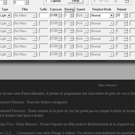
Menu Autosave
est une sorte d'intervallomètre, il permet de programmer une nuit entière de prise de vue et d'e
utosave Filename
: Nom des fichiers enregistrés
stimated Duration
: Durée estimée de la prise de vue (ne prend pas en compte la durée de lecture 
a le bouton situé juste à droite)
lay First / Delay Between
: Permet d'ajouter un délai avant le déclenchement de la séquence ou 
ot 1,2,3,...
: Correspond à une série d'image à réalisée. On retrouve principalement les paramè