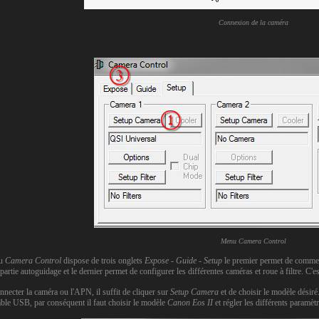
Connexion de la caméra
Menu Camera Control
nu
Camera Control
dispose de trois onglets
Expose - Guide - Setup
le premier permet de commenc
 partie autoguidage et le dernier permet de configurer les différentes caméras et roue à filtre. C'e
nnecter la caméra ou l'APN, il suffit de cliquer sur
Setup Camera
et de choisir le modèle désiré
câble USB, par conséquent il faut choisir le modèle
Canon Eos II
et régler les différents paramè