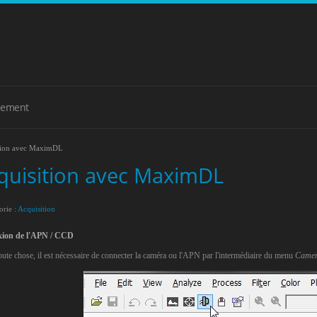
pement
tion avec MaximDL
quisition avec MaximDL
orie :
Acquisition
ion de l'APN / CCD
oute chose, il est nécessaire de connecter la caméra ou l'APN par l'intermédiaire du menu
Camer