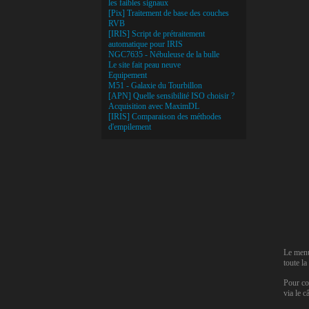
les faibles signaux
[Pix] Traitement de base des couches
RVB
[IRIS] Script de prétraitement
automatique pour IRIS
NGC7635 - Nébuleuse de la bulle
Le site fait peau neuve
Equipement
M51 - Galaxie du Tourbillon
[APN] Quelle sensibilité ISO choisir ?
Acquisition avec MaximDL
[IRIS] Comparaison des méthodes
d'empilement
Le me
toute la
Pour co
via le 