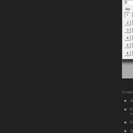
Ce menu 
A
E
vi
De
Sl