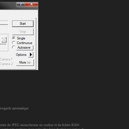
auvegarde automatique
ra entre du JPEG monochrome ou couleur et du fichier RAW.