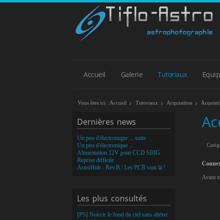
Accueil
Galerie
Tutoriaux
Equi
Vous êtes ici :
Accueil
Tutoriaux
Acquisition
Acquisi
Ac
Dernières
news
Un peu d'électronique ... suite
Un peu d'électronique ...
Catég
Alimentation 12V pour CCD SBIG
Reprise difficile
Connex
AstroHub - Rev.B : Les PCB sont là !
Avant t
Les
plus consultés
[PS] Noircir le fond du ciel sans altérer