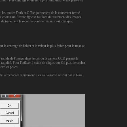
oint et le centrage et un autre plus long destiné aux prises de
r, les modes Dark et Offset permettent de le conserver fermé
de choisir un
Frame Type
se fait lors du traitement des images
ls de traitement la reconnaitront de manière automatique.
r le centrage de l'objet et la valeur la plus faible pour la mise au
 rapide de l'image, dans le cas ou la caméra CCD permet le
pidité. Pour l'utiliser il suffit de cliquer sur
On
puis de cocher
ncer les poses.
de la recharger rapidement. Les sauvegarde se font par le biais