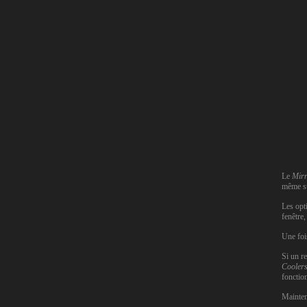
Le
Mirr
même su
Les opt
fenêtre,
Une foi
Si un r
Cooler
fonction
Maintena