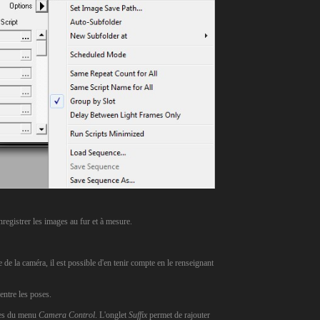
nregistrer les images au fur et à mesure.
de la caméra, il est possible d'en tenir compte en le renseignant
entre les poses.
tres du menu
Camera Control
. L'onglet
Suffix
permet de rajouter