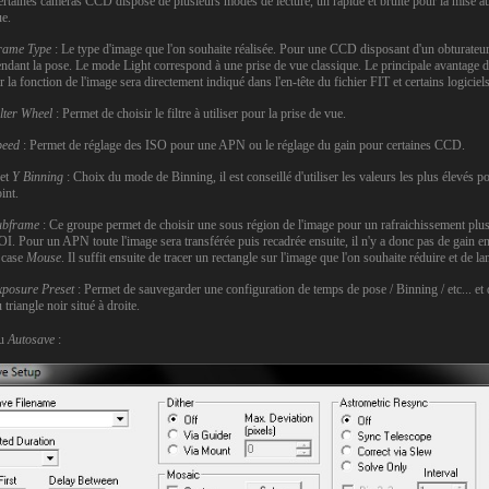
rtaines caméras CCD dispose de plusieurs modes de lecture, un rapide et bruité pour la mise au p
e.
rame Type
: Le type d'image que l'on souhaite réalisée. Pour une CCD disposant d'un obturateu
ndant la pose. Le mode Light correspond à une prise de vue classique. Le principale avantage 
r la fonction de l'image sera directement indiqué dans l'en-tête du fichier FIT et certains logicie
lter Wheel
: Permet de choisir le filtre à utiliser pour la prise de vue.
peed
: Permet de réglage des ISO pour une APN ou le réglage du gain pour certaines CCD.
et
Y Binning
: Choix du mode de Binning, il est conseillé d'utiliser les valeurs les plus élevés pou
int.
ubframe
: Ce groupe permet de choisir une sous région de l'image pour un rafraichissement plus
I. Pour un APN toute l'image sera transférée puis recadrée ensuite, il n'y a donc pas de gain en ra
 case
Mouse
. Il suffit ensuite de tracer un rectangle sur l'image que l'on souhaite réduire et de la
xposure Preset
: Permet de sauvegarder une configuration de temps de pose / Binning / etc... et 
 triangle noir situé à droite.
nu
Autosave
: