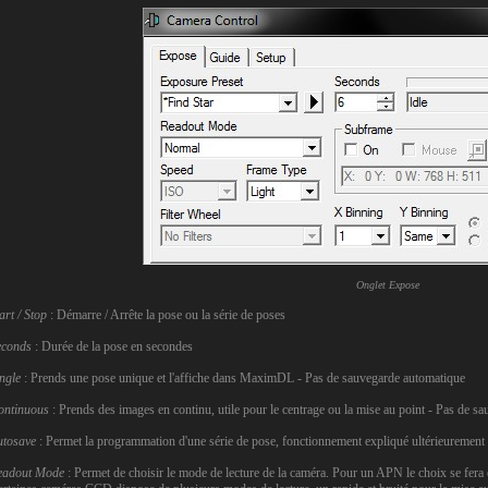
Onglet Expose
art / Stop
: Démarre / Arrête la pose ou la série de poses
econds
: Durée de la pose en secondes
ngle
: Prends une pose unique et l'affiche dans MaximDL - Pas de sauvegarde automatique
ontinuous
: Prends des images en continu, utile pour le centrage ou la mise au point - Pas de s
utosave
: Permet la programmation d'une série de pose, fonctionnement expliqué ultérieurement
eadout Mode
: Permet de choisir le mode de lecture de la caméra. Pour un APN le choix se fe