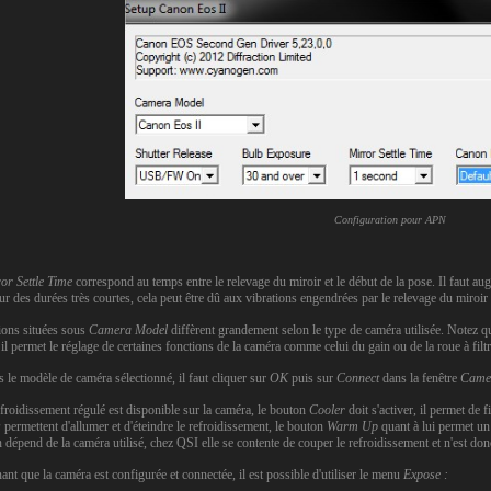
Configuration pour APN
or Settle Time
correspond au temps entre le relevage du miroir et le début de la pose. Il faut au
r des durées très courtes, cela peut être dû aux vibrations engendrées par le relevage du miroir
ions situées sous
Camera Model
diffèrent grandement selon le type de caméra utilisée. Notez q
 il permet le réglage de certaines fonctions de la caméra comme celui du gain ou de la roue à fil
s le modèle de caméra sélectionné, il faut cliquer sur
OK
puis sur
Connect
dans la fenêtre
Came
efroidissement régulé est disponible sur la caméra, le bouton
Cooler
doit s'activer, il permet de
s
permettent d'allumer et d'éteindre le refroidissement, le bouton
Warm Up
quant à lui permet un
 dépend de la caméra utilisé, chez QSI elle se contente de couper le refroidissement et n'est donc
nt que la caméra est configurée et connectée, il est possible d'utiliser le menu
Expose :