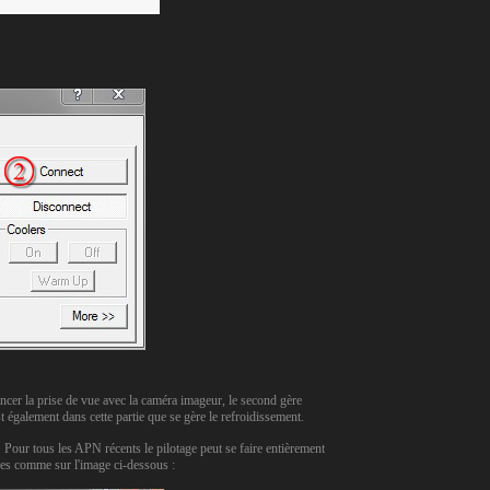
er la prise de vue avec la caméra imageur, le second gère
st également dans cette partie que se gère le refroidissement.
. Pour tous les APN récents le pilotage peut se faire entièrement
tres comme sur l'image ci-dessous :